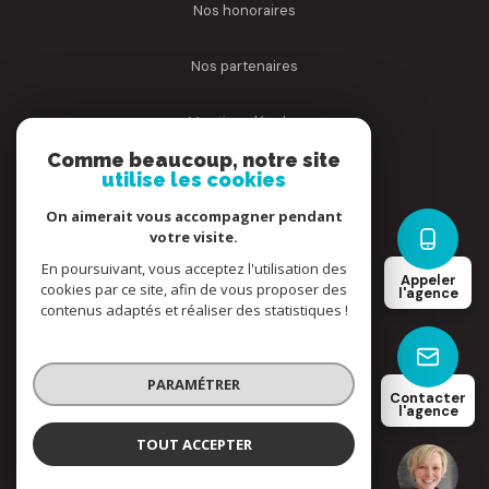
nos honoraires
nos partenaires
mentions légales
Comme beaucoup, notre site
utilise les cookies
admin
On aimerait vous accompagner pendant
politique rgpd
votre visite.
En poursuivant, vous acceptez l'utilisation des
Appeler
cookies par ce site, afin de vous proposer des
cookies
l'agence
contenus adaptés et réaliser des statistiques !
© 2026 | Tous droits réservés
PARAMÉTRER
Contacter
l'agence
Réalisé par
TOUT ACCEPTER
ALINE IMMO
Agence