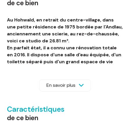
de ce bien
Au Hohwald, en retrait du centre-village, dans
une petite résidence de 1975 bordée par l'Andlau,
anciennement une scierie, au rez-de-chaussée,
voici ce studio de 26.81 m².
En parfait état, il a connu une rénovation totale
en 2016. Il dispose d'une salle d'eau équipée, d'un
toilette séparé puis d'un grand espace de vie
d'environ 21 m² avec une agréable cuisine
équipée. Ce bel espace vous donne accès au
balcon, donnant sur l'arrière de la copropriété et
En savoir plus
sur le cours d'eau.
Ce logement est chauffé par des convecteurs
électriques. Le sol et le plafond sont isolés.
Caractéristiques
Ce logement peut être vendu meublé.
de ce bien
Cette copropriété est calme et dispose d'un
vaste parking collectif ainsi que d'une cave