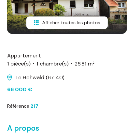
d'honoraires
nous
Afficher toutes les photos
contacter
Appartement
1 pièce(s)
1 chambre(s)
26.81 m²
Le Hohwald (67140)
66 000 €
Référence
217
A propos