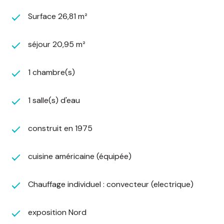
collective. Aussi, un espace extérieur avec un
barbecue à disposition vous permettra de
Surface 26,81 m²
profiter des beaux jours.
Idéalement situé, au coeur de la nature, de la
séjour 20,95 m²
montagne et du vignoble, Le Hohwald sera parfait
pour y vivre toute l'année sereinement.
1 chambre(s)
Cet endroit vous séduira également pour son
attrait touristique. Il fera le bonheur des
amateurs de randonnées, de vélo, de ski ou de
1 salle(s) d'eau
gastronomie. Proche du Champ du Feu et à mi-
chemin entre Strasbourg, Colmar, le Mont
construit en 1975
Sainte-Odile, ce studio est l'emplacement rêvé
pour un investissement locatif !
cuisine américaine (équipée)
Votre contact : Aline Leboube au 06.70.70.68.67
DPE NOUVELLE VERSION
Montant moyen estimé des dépenses annuelles
Chauffage individuel : convecteur (electrique)
d'énergie pour un usage standard, établi à partir
des prix de l'énergie de l'année 2021 : entre 480
exposition Nord
€ et 710 €.