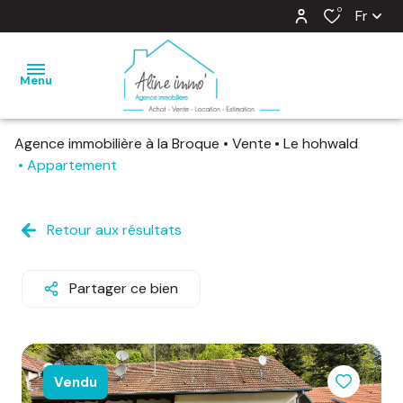
0
Fr
Menu
Agence immobilière à la Broque
Vente
Le hohwald
nos
Appartement
ventes
nos
Retour aux résultats
locations
estimation
Partager ce bien
notre
agence
Vendu
barème