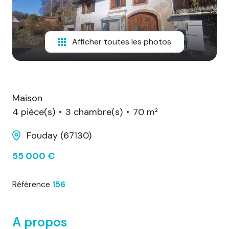
d'honoraires
nous
Afficher toutes les photos
contacter
Maison
4 pièce(s)
3 chambre(s)
70 m²
Fouday (67130)
55 000 €
Référence
156
A propos