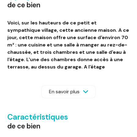
de ce bien
Voici, sur les hauteurs de ce petit et
sympathique village, cette ancienne maison. A ce
jour, cette maison offre une surface d'environ 70
m² : une cuisine et une salle à manger au rez-de-
chaussée, et trois chambres et une salle d'eau à
l'étage. L'une des chambres donne accès à une
terrasse, au dessus du garage. A l'étage
supérieur, le grenier offre encore un volume
généreux.
Au rez-de-chaussée, à l'arrière de la cuisine, sur
En savoir plus
le même niveau, se trouve une cave. Aussi, vous
disposez d'une grange avec un volume au dessus
puis d'une ancienne autre grange à foin à rénover
Caractéristiques
également.
de ce bien
Autour de la maison, vous disposez de quelques
espaces verts. Puis en face, vous bénéficiez