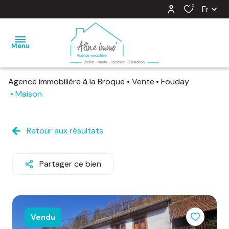
0
Fr
Menu
Agence immobilière à la Broque
Vente
Fouday
nos
Maison
ventes
nos
Retour aux résultats
locations
estimation
Partager ce bien
notre
agence
Vendu
barème