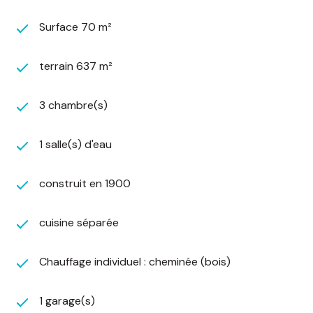
d'autres espaces verts dont une partie plate,
sympathique, bien exposée et bordée d'un cours
Surface 70 m²
d'eau.
Une rénovation générale est à prévoir,
terrain 637 m²
notamment la remise aux normes de la fosse
septique, le changement de la couverture et une
3 chambre(s)
partie de la charpente, une isolation, l'installation
électrique, la pose de double vitrage, l'installation
d'un système de chauffage.
1 salle(s) d'eau
Située au pied du Champ du Feu, à deux pas de
très belles randonnées et parfaitement
construit en 1900
ensoleillée, cette maison peut parfaitement se
prêter à un projet de location saisonnière.
cuisine séparée
Bricoleurs, vous avez feu vert !
Votre contact : Aline Leboube au 06.70.70.68.67
DPE NOUVELLE VERSION
Chauffage individuel : cheminée (bois)
Logement à consommation énergétique
excessive : classe G
1 garage(s)
Montant moyen estimé des dépenses annuelles