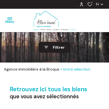
0
Fr
Menu
nos
Filtrer
ventes
nos
locations
Agence immobilière à la Broque
Votre sélection
estimation
Retrouvez ici tous les biens
notre
agence
que vous avez sélectionnés
barème