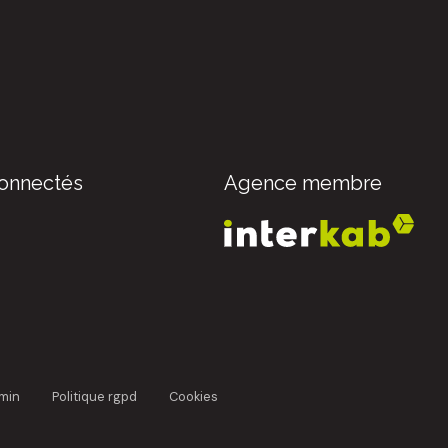
onnectés
Agence membre
dmin
politique rgpd
cookies