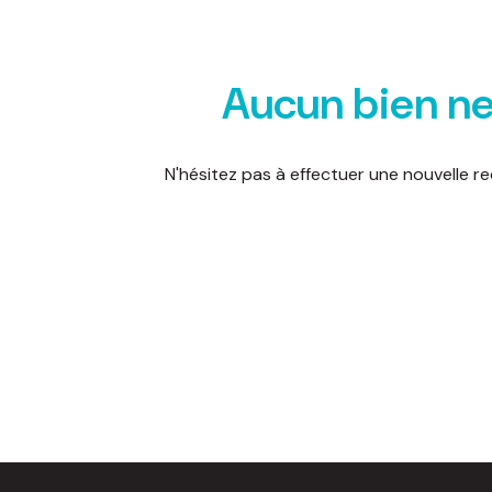
d'honoraires
nous
Aucun bien ne
contacter
N'hésitez pas à effectuer une nouvelle re