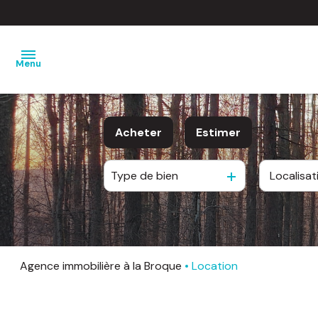
Menu
nos
Acheter
Estimer
ventes
Type de bien
nos
De l'ancien
locations
De l'immo pro
estimation
notre
Agence immobilière à la Broque
Location
agence
barème