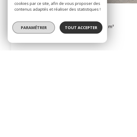
cookies par ce site, afin de vous proposer des
contenus adaptés et réaliser des statistiques !
Exclusivité
Maison 4 pièce(s)
3 chambre(s)
92 m²
PARAMÉTRER
TOUT ACCEPTER
Schirmeck (67130)