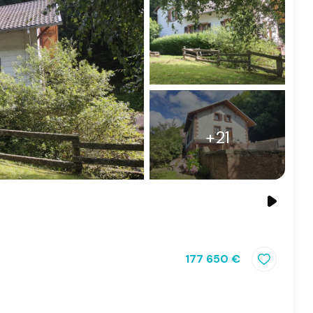
+21
177 650 €