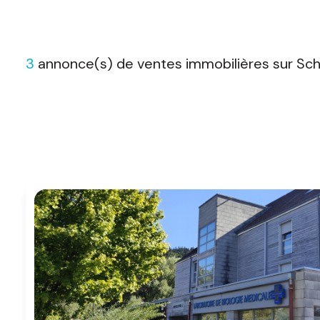
d'honoraires
nous
3
annonce(s) de ventes immobilières sur Sc
contacter