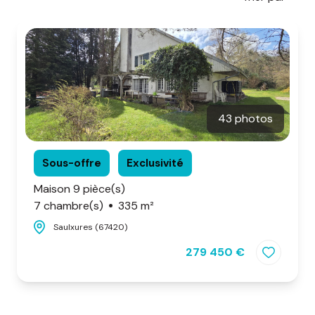
d'honoraires
nous
contacter
43 photos
Sous-offre
Exclusivité
Maison 9 pièce(s)
7 chambre(s)
335 m²
Saulxures (67420)
279 450 €