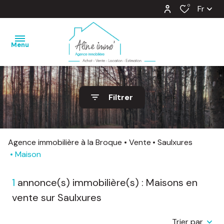
0
Fr
Menu
nos
Filtrer
ventes
nos
locations
Agence immobilière à la Broque
Vente
Saulxures
Maison
estimation
1
annonce(s) immobilière(s) : Maisons en
notre
agence
vente sur Saulxures
barème
Trier par