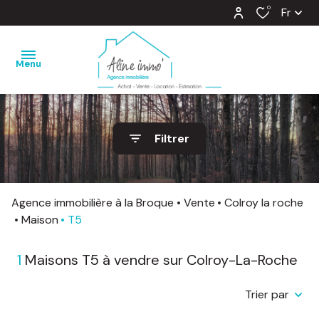
0
Fr
Menu
nos
Filtrer
ventes
nos
locations
Agence immobilière à la Broque
Vente
Colroy la roche
Maison
T5
estimation
1
Maisons T5 à vendre sur Colroy-La-Roche
notre
agence
Trier par
barème