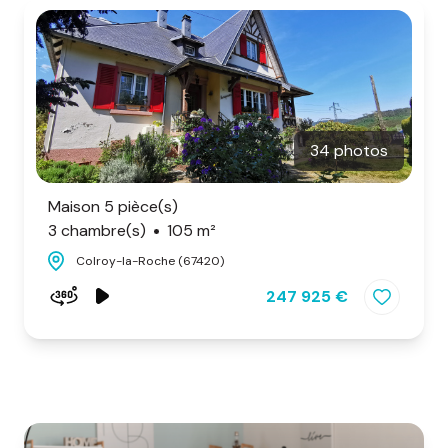
d'honoraires
nous
contacter
34 photos
Maison 5 pièce(s)
3 chambre(s)
105 m²
Colroy-la-Roche (67420)
247 925 €