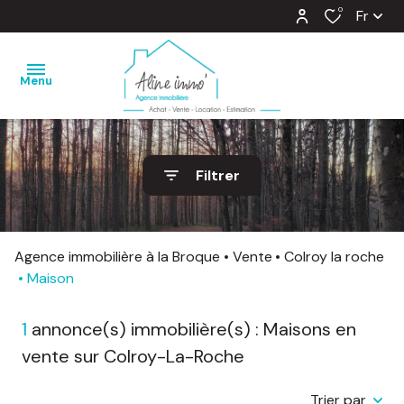
0
Fr
Menu
nos
Filtrer
ventes
nos
locations
Agence immobilière à la Broque
Vente
Colroy la roche
Maison
estimation
1
annonce(s) immobilière(s) : Maisons en
notre
agence
vente sur Colroy-La-Roche
barème
Trier par