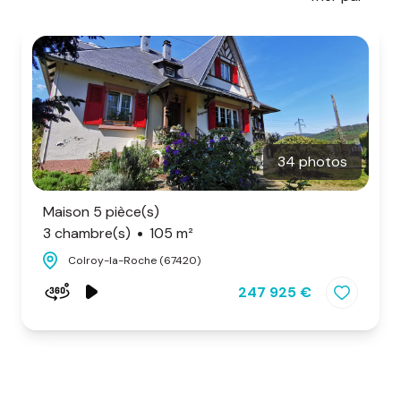
d'honoraires
nous
contacter
34 photos
Maison 5 pièce(s)
3 chambre(s)
105 m²
Colroy-la-Roche (67420)
247 925 €