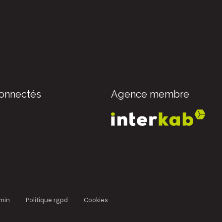
onnectés
Agence membre
dmin
politique rgpd
cookies