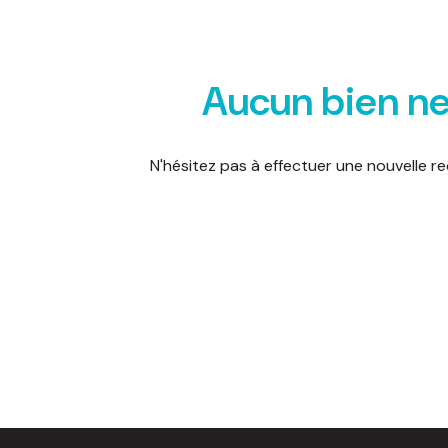
d'honoraires
nous
Aucun bien ne
contacter
N'hésitez pas à effectuer une nouvelle re