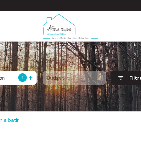
1
Budget
Filtr
ion
n a batir