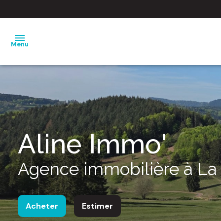
Menu
nos
ventes
nos
Aline Immo'
locations
estimation
Agence immobilière à La
notre
agence
Acheter
Estimer
barème