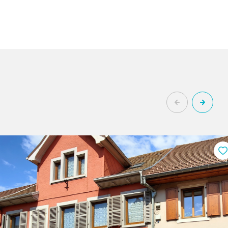
1
26.81
chambre(s)
m²