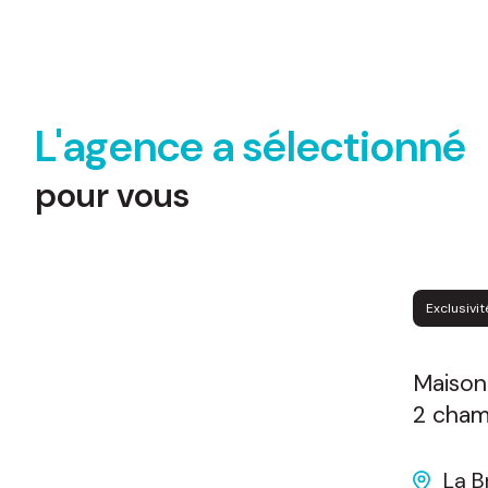
l'agence a sélectionné
pour vous
Exclusivité
Prix en baisse
Maison 4 pièce(s)
2 chambre(s)
106 m²
La Broque (67130)