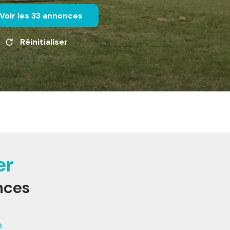
Voir les
33
annonces
Réinitialiser
er
nces
m