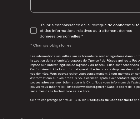
Message *
J'ai pris connaissance de la Politique de confidentialité
et des informations relatives au traitement de mes
données personnelles *
* Champs obligatoires
Les informations recueillies sur ce formulaire sont enregistrées dans un
la gestion de la clientèle/prospects de l'Agence / du Réseau qui reste Re
repose sur l'intérêt légitime de l'Agence / du Réseau. Elles sont conservé
Conformément à la loi « informatique et libertés », vous disposez des droits 
vos données. Vous pouvez retirer votre consentement à tout moment en cont
d’informations sur vos droits. Si vous estimez, après avoir contacté l'Agen
pouvez adresser une réclamation à la CNIL. Nous vous informons de l’existe
pouvez vous inscrire ici :
https://www.bloctel.gouv.fr
. Dans le cadre de la p
sensibles dans le champ de saisie libre.
Ce site est protégé par reCAPTCHA, les
Politiques de Confidentialité
et 