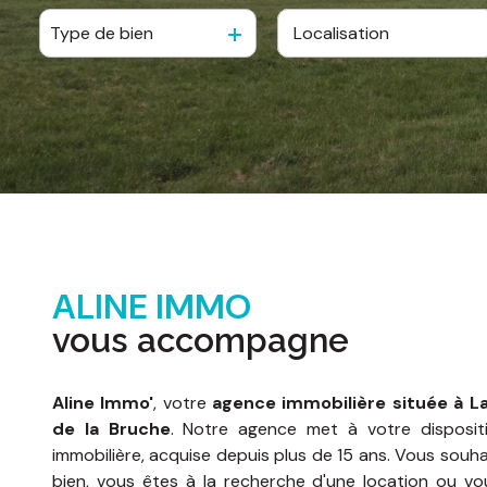
d'honoraires
Type de bien
De l'ancien
nous
De l'immo pro
contacter
ALINE IMMO
vous accompagne
Aline Immo'
, votre
agence immobilière située à La
de la Bruche
. Notre agence met à votre disposit
immobilière, acquise depuis plus de 15 ans. Vous souh
bien, vous êtes à la recherche d'une location ou v