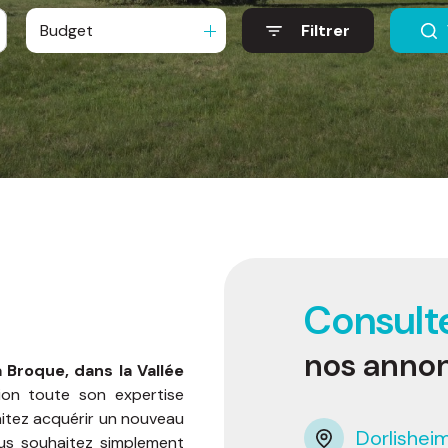
Budget
Filtrer
Consult
nos anno
 Broque, dans la Vallée
ion toute son expertise
aitez acquérir un nouveau
Dorlishei
ous souhaitez simplement