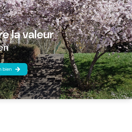
re la valeur
en
n bien