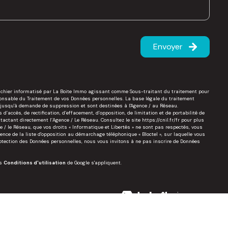
Envoyer
 fichier informatisé par La Boite Immo agissant comme Sous-traitant du traitement pour
sponsable du Traitement de vos Données personnelles. La base légale du traitement
es jusqu'à demande de suppression et sont destinées à l'Agence / au Réseau.
d’accès, de rectification, d’effacement, d’opposition, de limitation et de portabilité de
actant directement l’Agence / Le Réseau. Consultez le site
https://cnil.fr/fr
pour plus
ce / le Réseau, que vos droits « Informatique et Libertés » ne sont pas respectés, vous
nce de la liste d'opposition au démarchage téléphonique « Bloctel », sur laquelle vous
rotection des Données personnelles, nous vous invitons à ne pas inscrire de Données
es
Conditions d'utilisation
de Google s'appliquent.