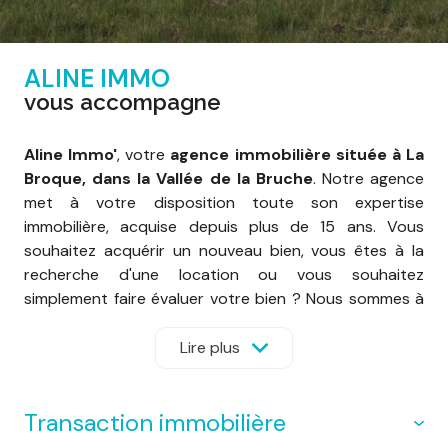
ALINE IMMO
vous accompagne
Aline Immo'
, votre
agence immobilière située à La
Broque, dans la Vallée de la Bruche
. Notre agence
met à votre disposition toute son expertise
immobilière, acquise depuis plus de 15 ans. Vous
souhaitez acquérir un nouveau bien, vous êtes à la
recherche d'une location ou vous souhaitez
simplement faire évaluer votre bien ? Nous sommes à
votre écoute et mettons à votre disposition notre
parfaite connaissance de la région et du marché
Lire plus
immobilier local.
transaction immobilière
Chez
Aline Immo'
, nous avons à cœur de vous aider à
réaliser votre projet en respectant vos souhaits et