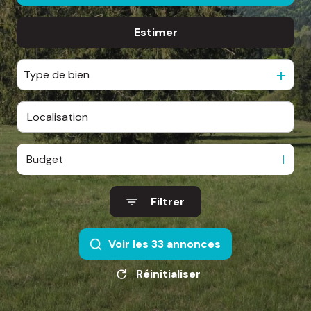
d'honoraires
Estimer
De l'ancien
nous
De l'immo pro
contacter
Type de bien
Budget
Filtrer
Voir les
33
annonces
Réinitialiser