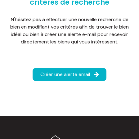
critères de recherche
d'honoraires
nous
N'hésitez pas à effectuer une nouvelle recherche de
bien en modifiant vos critères afin de trouver le bien
contacter
idéal ou bien à créer une alerte e-mail pour recevoir
directement les biens qui vous intéressent.
Créer une alerte email