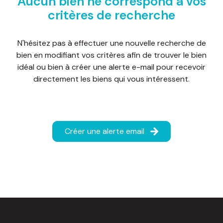
Aucun bien ne correspond à vos
d'honoraires
critères de recherche
nous
N'hésitez pas à effectuer une nouvelle recherche de
contacter
bien en modifiant vos critères afin de trouver le bien
idéal ou bien à créer une alerte e-mail pour recevoir
directement les biens qui vous intéressent.
Créer une alerte email