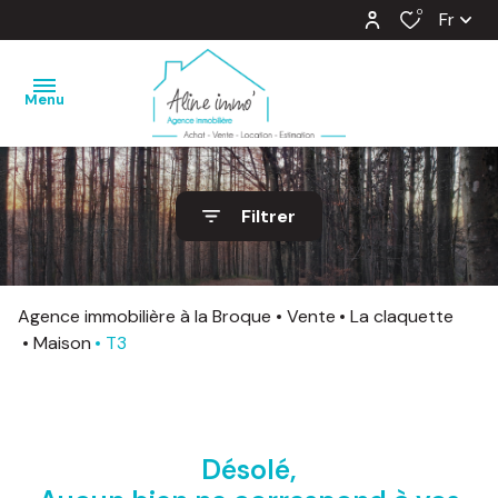
0
Fr
Menu
nos
Filtrer
ventes
nos
locations
Agence immobilière à la Broque
Vente
La claquette
Maison
T3
estimation
notre
agence
Désolé,
barème