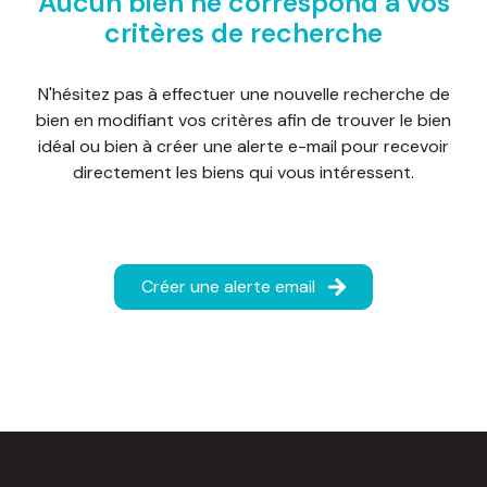
Aucun bien ne correspond à vos
d'honoraires
critères de recherche
nous
N'hésitez pas à effectuer une nouvelle recherche de
contacter
bien en modifiant vos critères afin de trouver le bien
idéal ou bien à créer une alerte e-mail pour recevoir
directement les biens qui vous intéressent.
Créer une alerte email