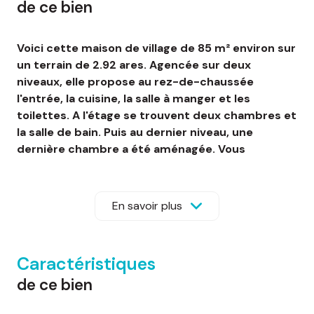
de ce bien
Voici cette maison de village de 85 m² environ sur
un terrain de 2.92 ares. Agencée sur deux
niveaux, elle propose au rez-de-chaussée
l'entrée, la cuisine, la salle à manger et les
toilettes. A l'étage se trouvent deux chambres et
la salle de bain. Puis au dernier niveau, une
dernière chambre a été aménagée. Vous
disposez également d'un espace grenier.
Aussi, une grande cave dans laquelle se trouve la
chaudière. Cette maison est chauffée par une
En savoir plus
chaudière au gaz de ville à condensation de
2020.
A l'extérieur, deux garages attenants. Aussi, le
Caractéristiques
terrain totalement plat et aménagé vous permet
de ce bien
de profiter de vos extérieurs idéalement exposés
au Sud.