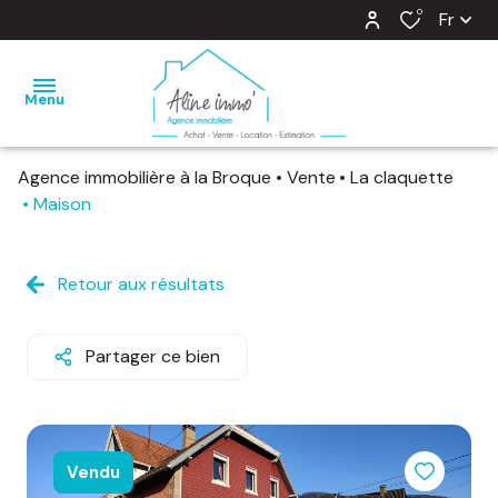
0
Fr
Menu
Agence immobilière à la Broque
Vente
La claquette
nos
Maison
ventes
nos
Retour aux résultats
locations
estimation
Partager ce bien
notre
agence
Vendu
barème