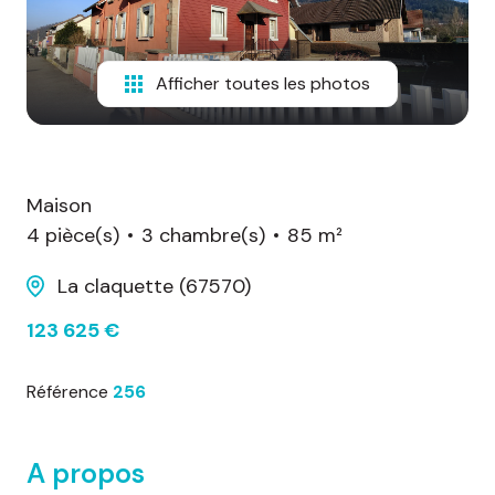
d'honoraires
nous
Afficher toutes les photos
contacter
Maison
4 pièce(s)
3 chambre(s)
85 m²
La claquette (67570)
123 625 €
Référence
256
A propos