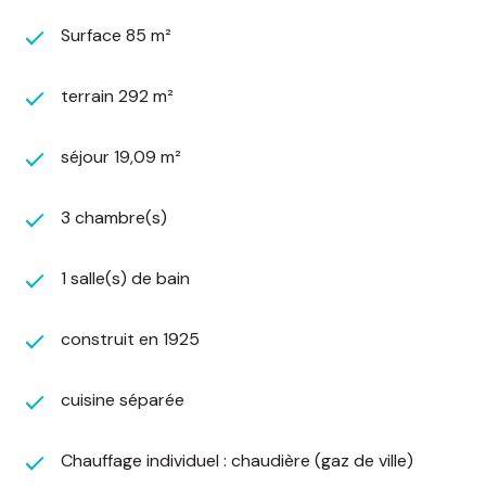
Cette maison est idéalement située proche des
écoles, du collège et des commerces situés à
Surface 85 m²
quelques minutes.
Quelques travaux d'embellissement sont
terrain 292 m²
nécessaires afin d'obtenir des prestations plus
actuelles.
séjour 19,09 m²
Idéal pour un jeune couple, cette petite et
charmante maison vous comblera !
3 chambre(s)
Votre contact pour plus d’informations : Aline
Leboube au 06.70.70.68.67
1 salle(s) de bain
Montant moyen estimé des dépenses annuelles
construit en 1925
d'énergie pour un usage standard, établi à partir
des prix de l'énergie de l'année 2023 : entre 1560
€ et 2160 €.
cuisine séparée
Les informations sur les risques auxquels ce bien
est exposé sont disponibles sur le site
Chauffage individuel : chaudière (gaz de ville)
Géorisques :
https://www.georisques.gouv.fr/