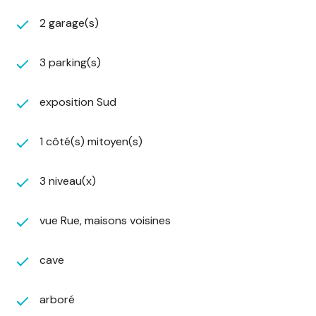
Le prix indiqué comprend les honoraires à la
2 garage(s)
charge de l'acheteur : 7.5 % TTC du prix du bien
hors honoraires soit 8625 €.
Prix hors honoraires : 115000 €
3 parking(s)
Retrouvez toutes les photos et nos annonces en
cliquant ici
exposition Sud
Consultez nos tarifs
L'agence ALINE immo' ne doit recevoir ni détenir
1 côté(s) mitoyen(s)
d'autres fonds, effets ou valeurs que ceux
représentatifs de sa rémunération ou de ses
honoraires.
3 niveau(x)
Les informations sur les risques auxquels ce bien est
vue Rue, maisons voisines
exposé sont disponibles sur le site
Géorisques
cave
arboré