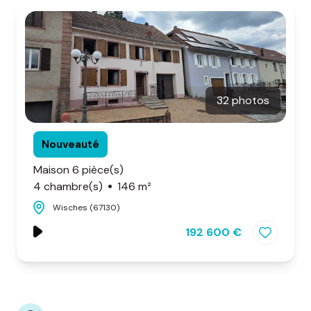
d'honoraires
nous
contacter
32 photos
Nouveauté
Maison 6 pièce(s)
4 chambre(s)
146 m²
Wisches (67130)
192 600 €