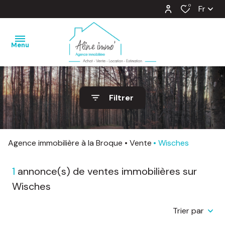
0
Fr
Menu
nos
Filtrer
ventes
nos
locations
Agence immobilière à la Broque
Vente
Wisches
estimation
1
annonce(s) de ventes immobilières sur
notre
Wisches
agence
Trier par
barème