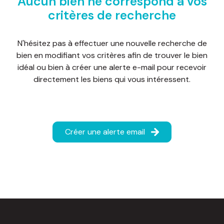
Aucun bien ne correspond à vos
d'honoraires
critères de recherche
nous
N'hésitez pas à effectuer une nouvelle recherche de
contacter
bien en modifiant vos critères afin de trouver le bien
idéal ou bien à créer une alerte e-mail pour recevoir
directement les biens qui vous intéressent.
Créer une alerte email