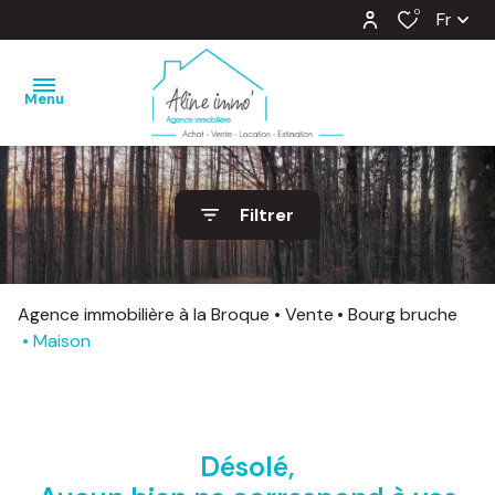
0
Fr
Menu
nos
Filtrer
ventes
nos
locations
Agence immobilière à la Broque
Vente
Bourg bruche
Maison
estimation
notre
agence
Désolé,
barème