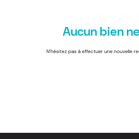
d'honoraires
nous
Aucun bien ne
contacter
N'hésitez pas à effectuer une nouvelle re