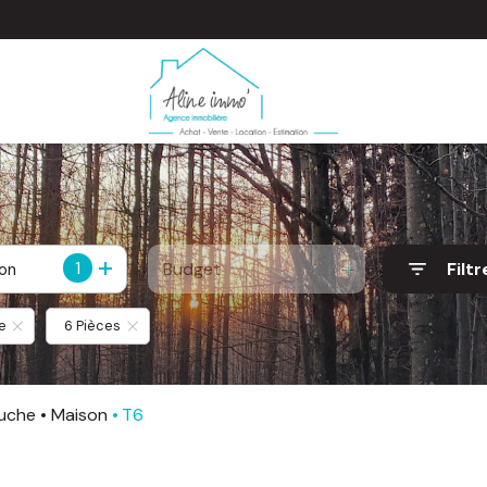
1
Budget
Filtr
ion
e
6 Pièces
ruche
Maison
T6