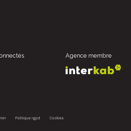
onnectés
Agence membre
dmin
politique rgpd
cookies