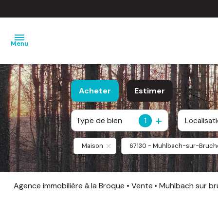
Menu
nos
Acheter
Estimer
ventes
Type de bien
1
nos
Localisat
De l'ancien
locations
De l'immo pro
Maison
67130 - Muhlbach-sur-Bruch
estimation
notre
Agence immobilière à la Broque
Vente
Muhlbach sur b
agence
barème