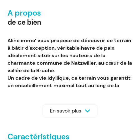
A propos
de ce bien
Aline immo' vous propose de découvrir ce terrain
à bâtir d'exception, véritable havre de paix
idéalement situé sur les hauteurs de la
charmante commune de Natzwiller, au cœur de la
vallée de la Bruche.
Un cadre de vie idyllique, ce terrain vous garantit
un ensoleillement maximal tout au long de la
journée. En position dominante, il offre une vue
panoramique imprenable, dégagée et très aérée
sur le village et les forêts environnantes. Calme
En savoir plus
absolu et proximité immédiate avec la nature
caractérisent ce lieu propice au ressourcement.
Un projet clé en main et unique : gagnez un
Caractéristiques
temps précieux ! Oubliez les démarches