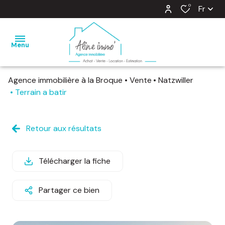
0
Fr
Menu
Agence immobilière à la Broque
Vente
Natzwiller
nos
Terrain a batir
ventes
nos
Retour aux résultats
locations
estimation
Télécharger la fiche
notre
Partager ce bien
agence
barème