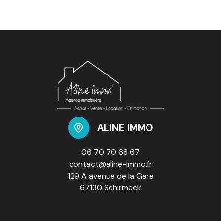
Retrouvez toutes les photos et nos annonces en
cliquant ici
Consultez nos tarifs
L'agence ALINE immo' ne doit recevoir ni détenir
d'autres fonds, effets ou valeurs que ceux
représentatifs de sa rémunération ou de ses
honoraires.
Les informations sur les risques auxquels ce bien est
exposé sont disponibles sur le site
Géorisques
ALINE IMMO
06 70 70 68 67
contact@aline-immo.fr
129 A avenue de la Gare
67130 Schirmeck