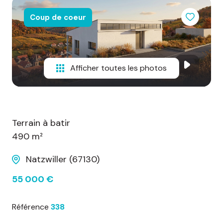
d'honoraires
Coup de coeur
nous
contacter
Afficher toutes les photos
Terrain à batir
490 m²
Natzwiller (67130)
55 000 €
Référence
338