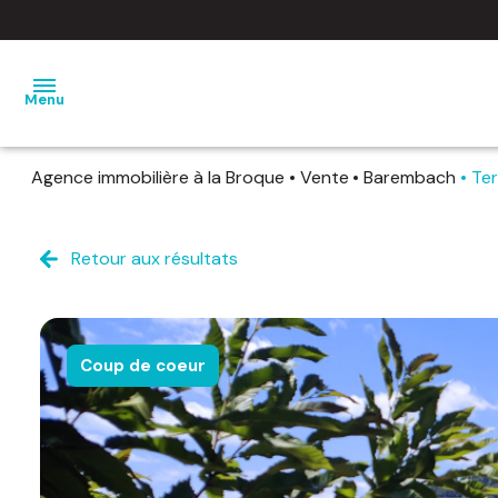
Menu
Agence immobilière à la Broque
Vente
Barembach
Ter
nos
ventes
Retour aux résultats
nos
locations
estimation
Coup de coeur
notre
agence
barème