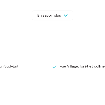
frant un cadre de vie idyllique et des paysages qui inca
 de vis-à-vis, vous assurant une sérénité incomparable.
En savoir plus
 un terrain avec un tel potentiel !
oube au 06.70.70.68.67
st exposé sont disponibles sur le site Géorisques :
http
 de l'acheteur : 7 % TTC du prix du bien hors honoraires
quant ici
'autres fonds, effets ou valeurs que ceux représentatifs
ion Sud-Est
vue Village, forêt et collin
posé sont disponibles sur le site
Géorisques