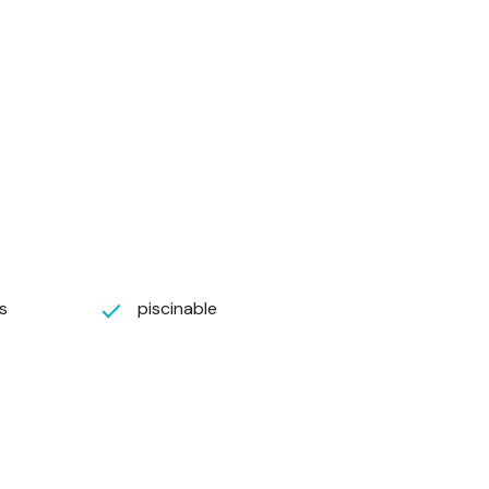
rnent parfaitement l'esprit de notre vallée de la
s://www.georisques.gouv.fr/
 soit 7000 €.
 de sa rémunération ou de ses honoraires.
es
piscinable