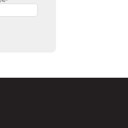
(%) *