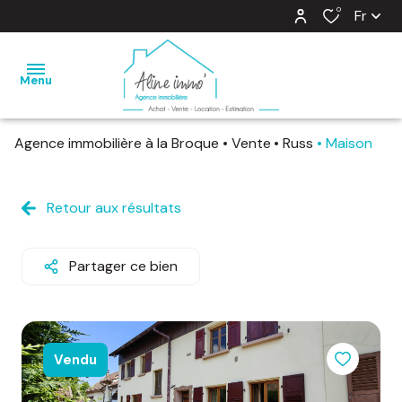
0
Fr
Menu
Agence immobilière à la Broque
Vente
Russ
Maison
nos
ventes
Retour aux résultats
nos
locations
Partager ce bien
estimation
notre
agence
Vendu
barème