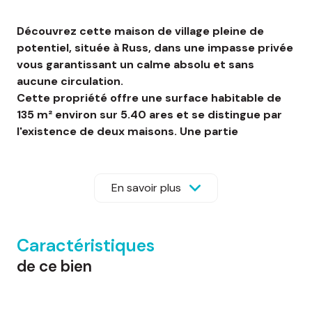
Découvrez cette maison de village pleine de
potentiel, située à Russ, dans une impasse privée
vous garantissant un calme absolu et sans
aucune circulation.
Cette propriété offre une surface habitable de
135 m² environ sur 5.40 ares et se distingue par
l'existence de deux maisons. Une partie
principale, datant des années 1850-1900,
agrandie en 1965, qui représente l'habitation
principale.
En savoir plus
Puis, une dépendance à réinventer : attenante à
la maison, une ancienne bâtisse de 45 m² environ
sur deux niveaux ayant servi ces dernières
Caractéristiques
années d'atelier et de stockage offre
de ce bien
d'innombrables possibilités. Vous pourrez la
rénover entièrement pour créer un espace de vie
supplémentaire, un studio indépendant, un