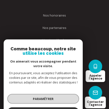
nos honoraires
nos partenaires
mentions légales
Comme beaucoup, notre site
utilise les cookies
admin
On aimerait vous accompagner pendant
politique rgpd
votre visite.
En poursuivant, vous acceptez l'utilisation des
Appeler
cookies par ce site, afin de vous proposer des
cookies
l'agence
contenus adaptés et réaliser des statistiques !
© 2026 | Tous droits réservés
PARAMÉTRER
Contacter
l'agence