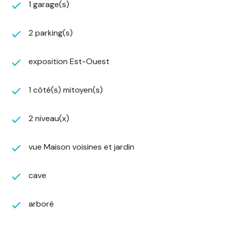
1 garage(s)
sur le grenier au-dessus du garage, offrant ainsi
encore plus de flexibilité. Des toilettes
indépendantes sont également présentes à cet
2 parking(s)
étage.
Cette maison est chauffée par un chauffage
exposition Est-Ouest
central au fuel. Pour les amateurs de chaleur au
bois, la propriété dispose de trois conduits de
1 côté(s) mitoyen(s)
cheminée.
De nombreuses pièces sont dotées de parquet
massif en parfait état, apportant cachet et
2 niveau(x)
chaleur.
Aussi, une cave, accessible aussi bien par
vue Maison voisines et jardin
l'intérieur que par l'extérieur, abrite la chaudière
au fioul et un espace buanderie, offrant un
cave
rangement pratique.
Le double vitrage est partiellement installé
(années 90), le reste étant en survitrage et à
arboré
remplacer. Quelques volets sont électriques. La
charpente est saine (années 60) et la couverture