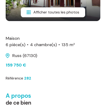
d'honoraires
Afficher toutes les photos
nous
contacter
Maison
6 pièce(s)
4 chambre(s)
135 m²
Russ (67130)
159 750 €
Référence
282
A propos
de ce bien