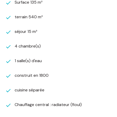
bureau ou même l'aménager en second garage. Si
Surface 135 m²
vous préférez, sa démolition pourrait également
permettre d'agrandir le jardin existant pour
terrain 540 m²
encore plus d'espace extérieur.
S'agissant de la partie principale, au rez-de-
séjour 15 m²
chaussée, vous trouverez : une entrée
accueillante, une grande salle à manger ouverte
sur une cuisine, parfaite pour les repas en famille
4 chambre(s)
et entre amis, un espace salon confortable, une
salle d'eau avec une douche récente, des
1 salle(s) d'eau
toilettes séparés.
Aussi, un garage pour un véhicule, avec accès
construit en 1800
direct à un grenier au-dessus.
À l'étage, quatre chambres, dont une très
spacieuse avec un potentiel dressing, deux
cuisine séparée
autres de belle taille, et une quatrième plus
petite pouvant parfaitement servir de bureau.
Chauffage central : radiateur (fioul)
Notez que cette pièce pourrait être agrandie en
profitant de l'ouverture déjà existante qui donne