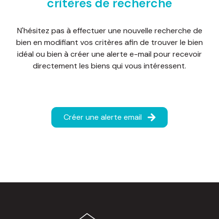
critères de recherche
d'honoraires
nous
N'hésitez pas à effectuer une nouvelle recherche de
bien en modifiant vos critères afin de trouver le bien
contacter
idéal ou bien à créer une alerte e-mail pour recevoir
directement les biens qui vous intéressent.
Créer une alerte email